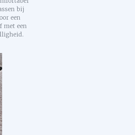
omfortabel
assen bij
oor een
af met een
lligheid.