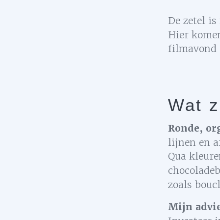
De zetel i
Hier komen
filmavond 
Wat z
Ronde, or
lijnen en 
Qua kleure
chocoladeb
zoals bouc
Mijn advie