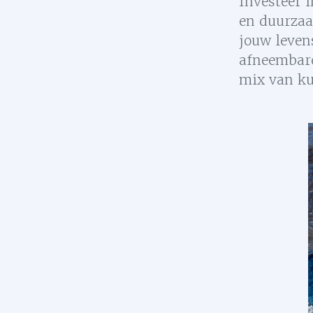
Investeer i
en duurzaa
jouw leven
afneembare
mix van ku