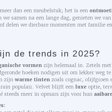
s meer dan een meubelstuk; het is een
ontmoet
 we samen na een lange dag, genieten we van
of delen we dierbare momenten met familie en
ijn de trends in 2025?
ganische vormen
zijn helemaal in. Zetels met
afgeronde hoeken nodigen uit om lekker weg te
n zijn
warme tinten
zoals cognac, olijfgroen 
ruin populair. Velvet blijft een
luxe
optie, terw
lé steeds meer in opmars zijn voor hun
aaibar
s: