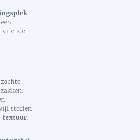
ingsplek
.
 een
 vrienden.
 zachte
 zakken.
en
ijl stoffen
e textuur
.